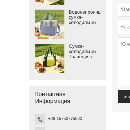
открытым
верхом
Водонепроницаемая
сумка-
холодильник
цвета хаки
для отдыха на
море.
Сумка-
холодильник
Трапеция с
застежкой на
липучке.
Контактная
от
Информация
+86-15750775880
