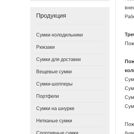
вне
Продукция
Раб
Тре
Сумки-холодильники
Пож
Рюкзаки
Сумки для доставки
Пож
кол
Вещевые сумки
Сум
Сумки-шопперы
Сум
Портфели
Сумк
Сум
Сумки на шнурке
Нетканые сумки
Пож
Спортивные сумки
буд