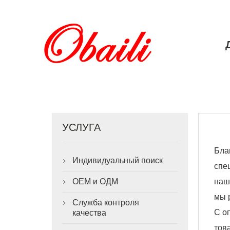
УСЛУГА
Бла
Индивидуальный поиск

спе
наш
OEM и ОДМ

мы 
Служба контроля

С о
качества
тов