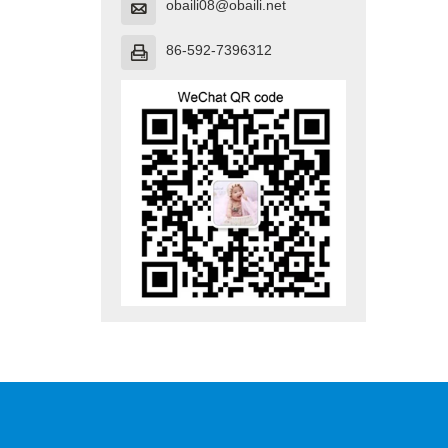
obaili08@obaili.net

86-592-7396312
