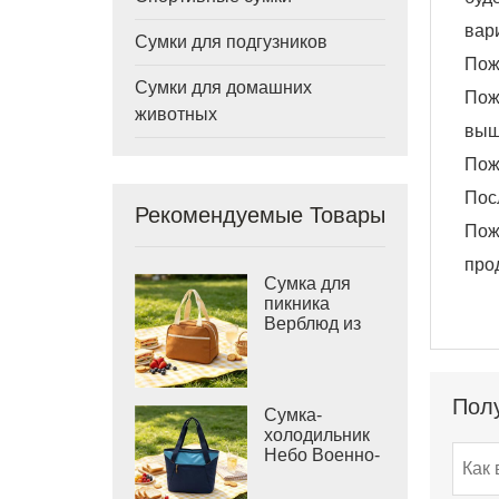
вар
Сумки для подгузников
Пож
Сумки для домашних
Пож
животных
выш
Пож
Пос
Рекомендуемые Товары
Пож
про
Сумка для
пикника
Верблюд из
терракотового
холста,
термосумка
Полу
Сумка-
холодильник
Небо Военно-
морской
Шеврон с