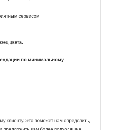
приятным сервисом.
азец цвета.
омендации по минимальному
му клиенту. Это поможет нам определить,
 и предложить вам более подходящие