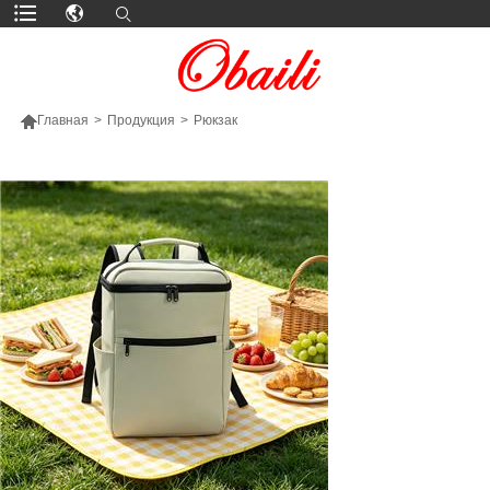

Главная
>
Продукция
>
Рюкзак
БОЛЬШЕ ПРОДУКТОВ